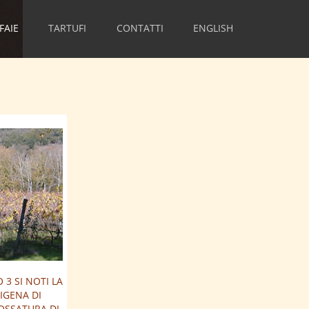
FAIE
TARTUFI
CONTATTI
ENGLISH
 3 SI NOTI LA
IGENA DI
OSSATURA DI